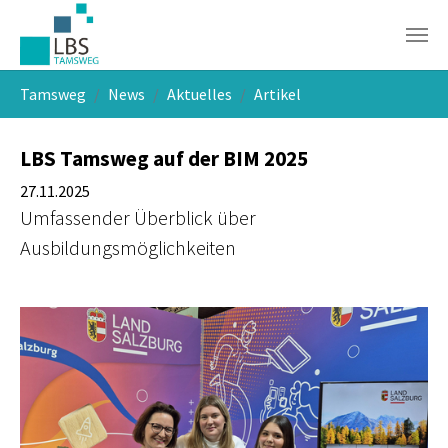
Skip to main navigation
Skip to main content
Skip to page footer
You are here:
Tamsweg
News
Aktuelles
Artikel
LBS Tamsweg auf der BIM 2025
27.11.2025
Umfassender Überblick über
Ausbildungsmöglichkeiten