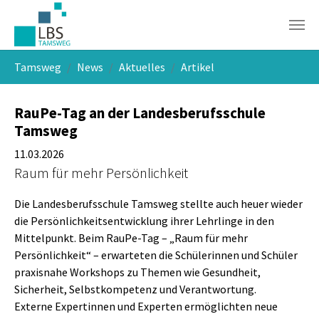
Skip to main navigation
Skip to main content
Skip to page footer
You are here:
Tamsweg
News
Aktuelles
Artikel
RauPe-Tag an der Landesberufsschule
Tamsweg
11.03.2026
Raum für mehr Persönlichkeit
Die Landesberufsschule Tamsweg stellte auch heuer wieder
die Persönlichkeitsentwicklung ihrer Lehrlinge in den
Mittelpunkt. Beim RauPe-Tag – „Raum für mehr
Persönlichkeit“ – erwarteten die Schülerinnen und Schüler
praxisnahe Workshops zu Themen wie Gesundheit,
Sicherheit, Selbstkompetenz und Verantwortung.
Externe Expertinnen und Experten ermöglichten neue