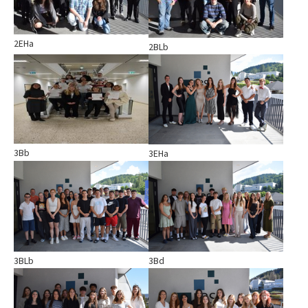
2EHa
2BLb
Show larger version
Show larger version
3Bb
3EHa
Show larger version
Show larger version
3BLb
3Bd
Show larger version
Show larger version