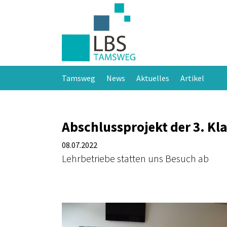
Skip to main navigation
Skip to main content
Skip to page footer
You are here:
Tamsweg
News
Aktuelles
Artikel
Abschlussprojekt der 3. Kl
08.07.2022
Lehrbetriebe statten uns Besuch ab
Show larger version