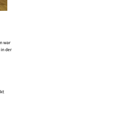
en war
in der
nkt