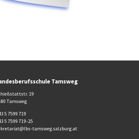
andesberufsschule Tamsweg
hießstattstr. 19
580 Tamsweg
3 5 7599 719
43 5 7599 719-25
ekretariat@lbs-tamsweg.salzburg.at