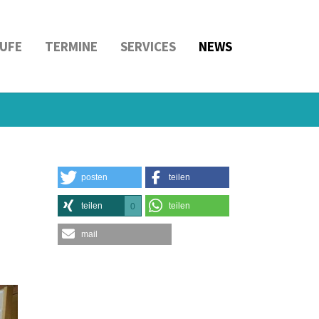
UFE
TERMINE
SERVICES
NEWS
posten
teilen
teilen
teilen
0
mail