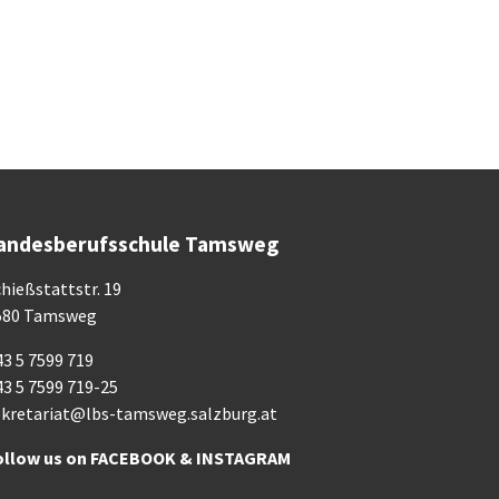
andesberufsschule Tamsweg
hießstattstr. 19
580 Tamsweg
3 5 7599 719
43 5 7599 719-25
ekretariat@lbs-tamsweg.salzburg.at
ollow us on
FACEBOOK
&
INSTAGRAM