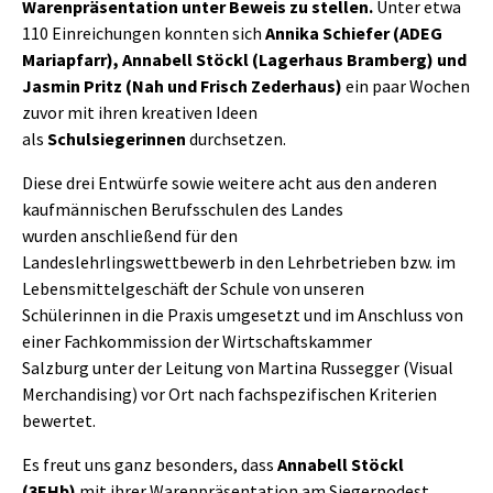
Warenpräsentation unter Beweis zu stellen.
Unter etwa
110 Einreichungen konnten sich
Annika Schiefer (ADEG
Mariapfarr), Annabell Stöckl (Lagerhaus Bramberg) und
Jasmin Pritz (Nah und Frisch Zederhaus)
ein paar Wochen
zuvor mit ihren kreativen Ideen
als
Schulsiegerinnen
durchsetzen.
Diese drei Entwürfe sowie weitere acht aus den anderen
kaufmännischen Berufsschulen des Landes
wurden anschließend für den
Landeslehrlingswettbewerb in den Lehrbetrieben bzw. im
Lebensmittelgeschäft der Schule von unseren
Schülerinnen in die Praxis umgesetzt und im Anschluss von
einer Fachkommission der Wirtschaftskammer
Salzburg unter der Leitung von Martina Russegger (Visual
Merchandising) vor Ort nach fachspezifischen Kriterien
bewertet.
Es freut uns ganz besonders, dass
Annabell Stöckl
(3EHb)
mit ihrer Warenpräsentation am Siegerpodest