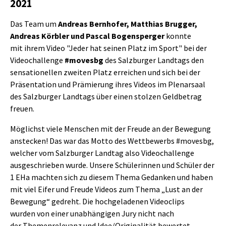
2021
Das Team um
Andreas Bernhofer, Matthias Brugger,
Andreas Körbler und Pascal Bogensperger
konnte
mit
ihrem Video "Jeder hat seinen Platz im Sport" bei der
Videochallenge
#movesbg
des Salzburger Landtags den
sensationellen zweiten Platz erreichen und sich bei der
Präsentation und Prämierung ihres Videos im Plenarsaal
des Salzburger Landtags über einen stolzen Geldbetrag
freuen.
Möglichst viele Menschen mit der Freude an der Bewegung
anstecken! Das war das Motto des Wettbewerbs #movesbg,
welcher vom Salzburger Landtag also Videochallenge
ausgeschrieben wurde. Unsere Schülerinnen und Schüler der
1 EHa machten sich zu diesem Thema Gedanken und haben
mit viel Eifer und Freude Videos zum Thema „Lust an der
Bewegung“ gedreht. Die hochgeladenen Videoclips
wurden von einer unabhängigen Jury nicht nach
der Themenrelevanz und Idee/Originalität bewertet