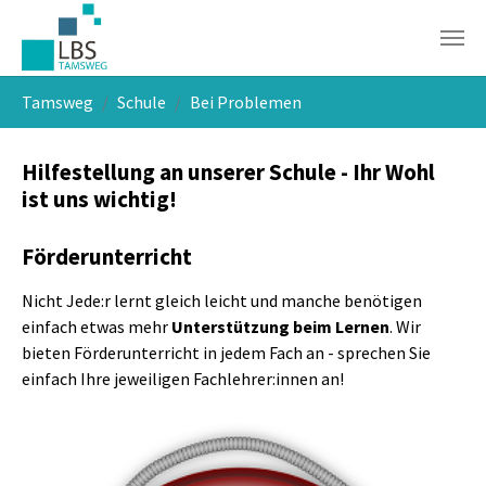
Skip to main navigation
Skip to main content
Skip to page footer
You are here:
Tamsweg
Schule
Bei Problemen
Hilfestellung an unserer Schule - Ihr Wohl
ist uns wichtig!
Förderunterricht
Nicht Jede:r lernt gleich leicht und manche benötigen
einfach etwas mehr
Unterstützung beim Lernen
. Wir
bieten Förderunterricht in jedem Fach an - sprechen Sie
einfach Ihre jeweiligen Fachlehrer:innen an!