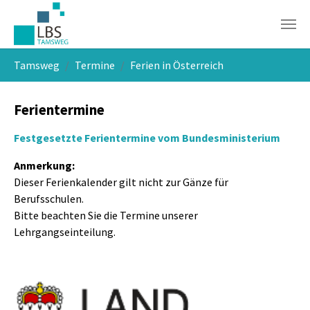
Skip to main navigation
Skip to main content
Skip to page footer
You are here:
Tamsweg
Termine
Ferien in Österreich
Ferientermine
Festgesetzte Ferientermine vom Bundesministerium
Anmerkung:
Dieser Ferienkalender gilt nicht zur Gänze für
Berufsschulen.
Bitte beachten Sie die Termine unserer
Lehrgangseinteilung.