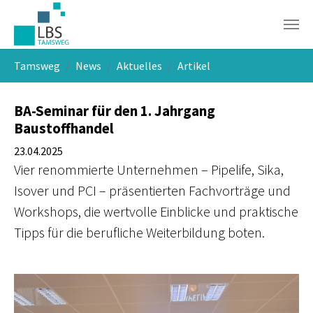
Skip to main navigation
Skip to main content
Skip to page footer
You are here:
Tamsweg
News
Aktuelles
Artikel
BA-Seminar für den 1. Jahrgang
Baustoffhandel
23.04.2025
Vier renommierte Unternehmen – Pipelife, Sika,
Isover und PCI – präsentierten Fachvorträge und
Workshops, die wertvolle Einblicke und praktische
Tipps für die berufliche Weiterbildung boten.