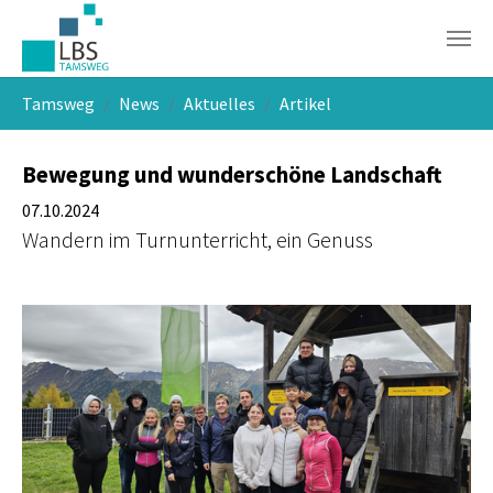
Skip to main navigation
Skip to main content
Skip to page footer
You are here:
Tamsweg
News
Aktuelles
Artikel
Bewegung und wunderschöne Landschaft
07.10.2024
Wandern im Turnunterricht, ein Genuss