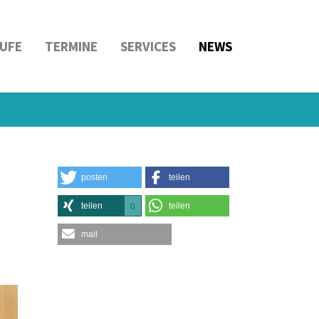
UFE
TERMINE
SERVICES
NEWS
posten
teilen
teilen
teilen
0
mail