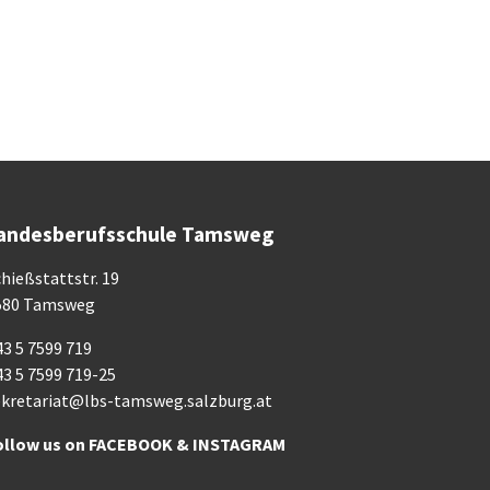
andesberufsschule Tamsweg
hießstattstr. 19
580 Tamsweg
3 5 7599 719
43 5 7599 719-25
ekretariat@lbs-tamsweg.salzburg.at
ollow us on
FACEBOOK
&
INSTAGRAM