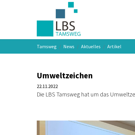
Skip to main navigation
Skip to main content
Skip to page footer
You are here:
Tamsweg
News
Aktuelles
Artikel
Umweltzeichen
22.11.2022
Die LBS Tamsweg hat um das Umweltze
Show larger version