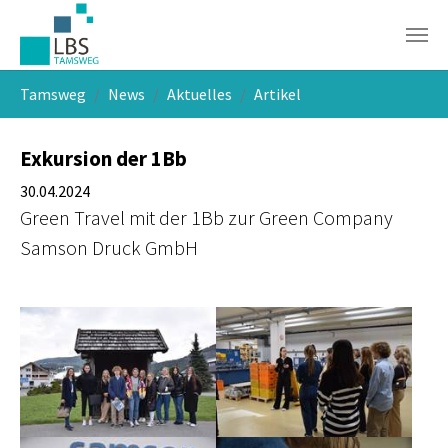
Skip to main navigation
Skip to main content
Skip to page footer
You are here:
Tamsweg
News
Aktuelles
Artikel
Exkursion der 1Bb
30.04.2024
Green Travel mit der 1Bb zur Green Company
Samson Druck GmbH
Show larger version
Show larger version