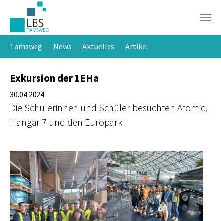
Skip to main navigation
Skip to main content
Skip to page footer
You are here:
Tamsweg
News
Aktuelles
Artikel
Exkursion der 1EHa
30.04.2024
Die Schülerinnen und Schüler besuchten Atomic,
Hangar 7 und den Europark
Show larger version
Show larger version