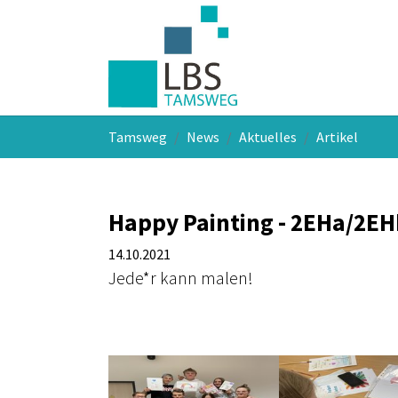
Skip to main navigation
Skip to main content
Skip to page footer
You are here:
Tamsweg
News
Aktuelles
Artikel
Happy Painting - 2EHa/2EH
14.10.2021
Jede*r kann malen!
Show larger version
Show larger version