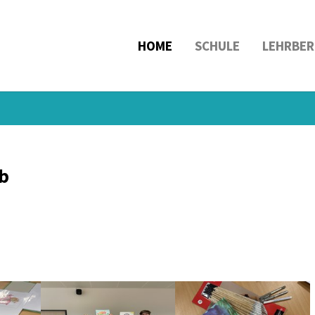
HOME
SCHULE
LEHRBER
b
Show larger version
Show larger version