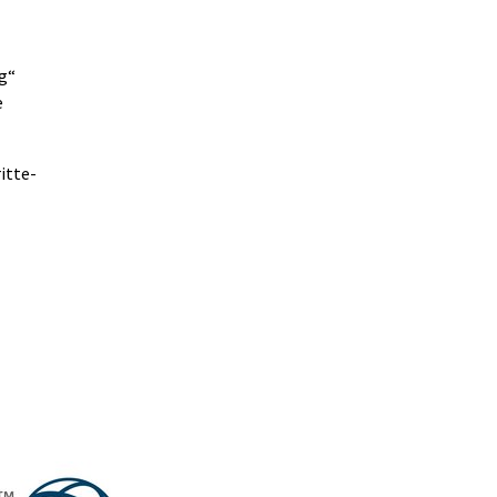
g“
e
itte-