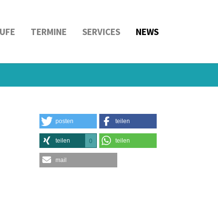
UFE
TERMINE
SERVICES
NEWS
posten
teilen
teilen
teilen
0
mail