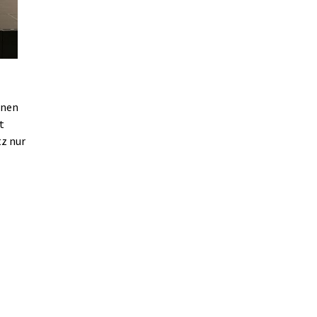
nnen
t
tz nur