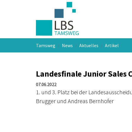
Skip to main navigation
Skip to main content
Skip to page footer
You are here:
Tamsweg
News
Aktuelles
Artikel
Landesfinale Junior Sales
07.06.2022
1. und 3. Platz bei der Landesausschei
Brugger und Andreas Bernhofer