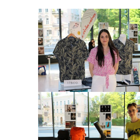
Show larger version
Show larger version