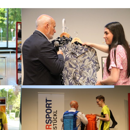
Show larger version
Show larger version