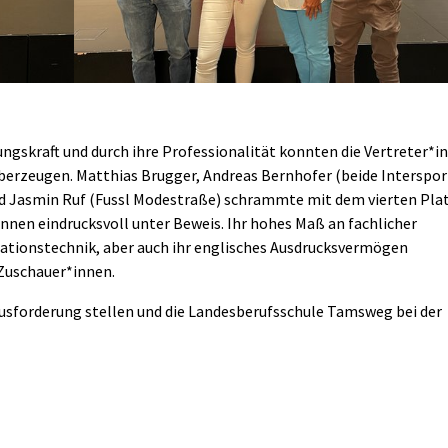
gskraft und durch ihre Professionalität konnten die Vertreter*i
berzeugen. Matthias Brugger, Andreas Bernhofer (beide Interspor
und Jasmin Ruf (Fussl Modestraße) schrammte mit dem vierten Pla
önnen eindrucksvoll unter Beweis. Ihr hohes Maß an fachlicher
ationstechnik, aber auch ihr englisches Ausdrucksvermögen
 Zuschauer*innen.
ausforderung stellen und die Landesberufsschule Tamsweg bei der