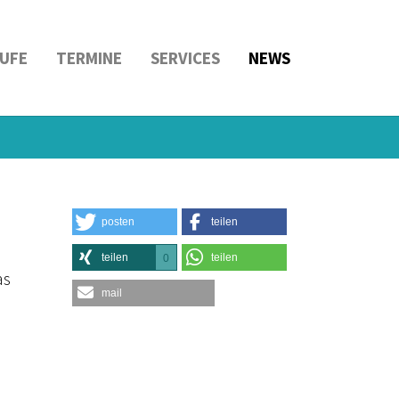
UFE
TERMINE
SERVICES
NEWS
posten
teilen
teilen
teilen
0
as
mail