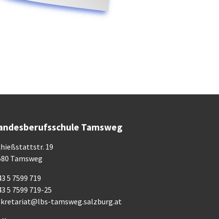
andesberufsschule Tamsweg
hießstattstr. 19
580 Tamsweg
3 5 7599 719
43 5 7599 719-25
ekretariat@lbs-tamsweg.salzburg.at