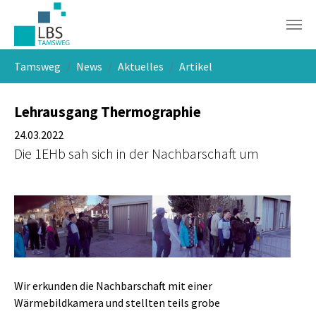
Skip to main navigation
Skip to main content
Skip to page footer
You are here:
Tamsweg
News
Aktuelles
Artikel
Lehrausgang Thermographie
24.03.2022
Die 1EHb sah sich in der Nachbarschaft um
Show larger version
Show larger version
Wir erkunden die Nachbarschaft mit einer
Wärmebildkamera und stellten teils grobe