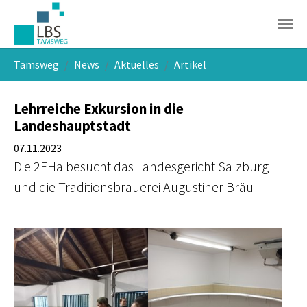
Skip to main navigation
Skip to main content
Skip to page footer
You are here:
Tamsweg
News
Aktuelles
Artikel
Lehrreiche Exkursion in die
Landeshauptstadt
07.11.2023
Die 2EHa besucht das Landesgericht Salzburg
und die Traditionsbrauerei Augustiner Bräu