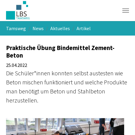
Skip to main navigation
Skip to main content
Skip to page footer
You are here:
Tamsweg
News
Aktuelles
Artikel
Praktische Übung Bindemittel Zement-
Beton
25.04.2022
Die Schüler*innen konnten selbst austesten wie
Beton mischen funktioniert und welche Produkte
man benötigt um Beton und Stahlbeton
herzustellen.
Show larger version
Show larger version