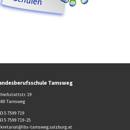
andesberufsschule Tamsweg
hießstattstr. 19
580 Tamsweg
3 5 7599 719
43 5 7599 719-25
ekretariat@lbs-tamsweg.salzburg.at