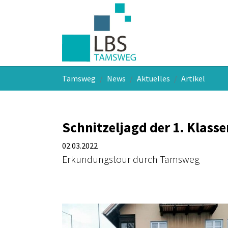
Skip to main navigation
Skip to main content
Skip to page footer
You are here:
Tamsweg
News
Aktuelles
Artikel
Schnitzeljagd der 1. Klasse
02.03.2022
Erkundungstour durch Tamsweg
Show larger version