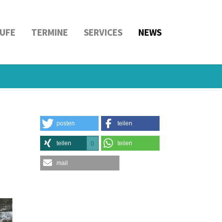
UFE
TERMINE
SERVICES
NEWS
posten
teilen
teilen
teilen
0
mail