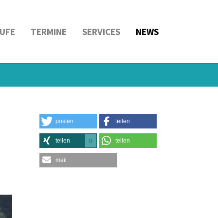
UFE
TERMINE
SERVICES
NEWS
posten
teilen
teilen
teilen
0
mail