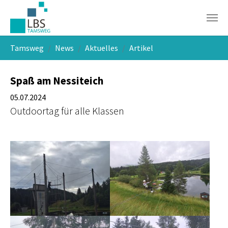
Skip to main navigation
Skip to main content
Skip to page footer
You are here:
Tamsweg
News
Aktuelles
Artikel
Spaß am Nessiteich
05.07.2024
Outdoortag für alle Klassen