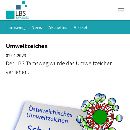
Skip to main navigation
Skip to main content
Skip to page footer
You are here:
Tamsweg
News
Aktuelles
Artikel
Umweltzeichen
02.01.2023
Der LBS Tamsweg wurde das Umweltzeichen
verliehen.
Show larger version