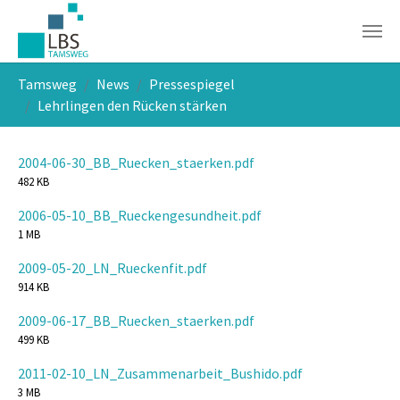
Skip to main navigation
Skip to main content
Skip to page footer
You are here:
Tamsweg
News
Pressespiegel
Lehrlingen den Rücken stärken
2004-06-30_BB_Ruecken_staerken.pdf
482 KB
2006-05-10_BB_Rueckengesundheit.pdf
1 MB
2009-05-20_LN_Rueckenfit.pdf
914 KB
2009-06-17_BB_Ruecken_staerken.pdf
499 KB
2011-02-10_LN_Zusammenarbeit_Bushido.pdf
3 MB