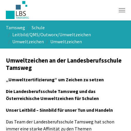
Skip to main navigation
Skip to main content
Skip to page footer
You are here:
Tamsweg
Schule
Leitbild/QMS/Outworx/Umweltzeichen
Umweltzeichen
Umweltzeichen
Umweltzeichen an der Landesberufsschule
Tamsweg
„Umweltzertifizierung“ um Zeichen zu setzen
Die Landesberufsschule Tamsweg und das
Österreichische Umweltzeichen für Schulen
Unser Leitbild – Sinnbild für unser Tun und Handeln
Das Team der Landesberufsschule Tamsweg hat schon
immer eine starke Affinität zu den Themen